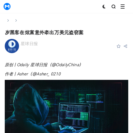
MyToken
Home
News & Announcements
Content
18岁黑客在Discord炫富，意外牵出1900万美元盗窃案
星球日报
Subscribe
Favorite
Share
2026-05-13 00:44:10
原创 | Odaily 星球日报（@OdailyChina）
作者 | Asher（@Asher_ 0210