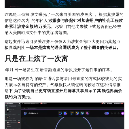
昨晚，链上侦探 ZachXBT 发文曝光了一名来自美国的 18 岁黑客 Dritan Kapllani Jr。根据其披露的
信息，这位名为 Dritan Kapllani Jr. 的年轻人，
涉嫌参与多起针对加密用户的社会工程攻
击，累计涉案金额约 1900 万美元
。尽管目前他尚未被正式起诉，但已经被
纳入美国司法文件中的“共谋者”范围。
这起案件迅速引发关注，并不仅仅因为涉案金额巨大，更因为其起点
极具戏剧性——
一场本是炫富的语音通话，成为了整个调查的突破口。
只是在 Discord 上炫了一次富
2026 年 4 月 23 日，一场发生在 Discord 语音频道里的争执，拉开了这件事的序幕。
那是一场被称为“Band 4 Band”的语音通话，参与者用最直接的方式比较彼此的“实
力”——展示各自持有的资产。气氛很快从调侃转向较劲，在这种情绪推
动下，
Dritan 为了证明自己更有钱，直接开启屏幕共享，展示了其 Exodus 钱包界面，余
额约为 368 万美元。