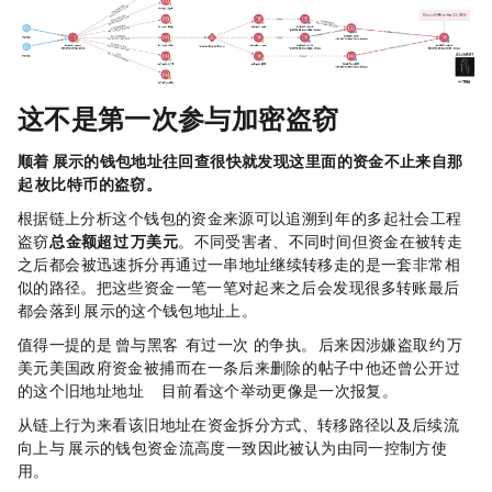
这不是第一次参与加密盗窃
顺着 Dritan 展示的钱包地址往回查，很快就发现，这里面的资金不止来自那
起 185 枚
比特币
的盗窃。
根据链上分析，这个钱包的资金来源可以追溯到 2025 年的多起社会工程
盗窃，
总金额超过 585 万美元
。不同受害者、不同时间，但资金在被转走
之后，都会被迅速拆分，再通过一串地址继续转移，走的是一套非常相
似的路径。把这些资金一笔一笔对起来之后，会发现，很多转账最后
都会落到 Dritan 展示的这个钱包地址上。
值得一提的是，Dritan 曾与黑客 John Daghita（Lick）有过一次“Band 4 Band”的争执。Lick 后来因涉嫌盗取约 4600 万
美元美国政府资金被捕，而在一条后来删除的 Telegram 帖子中，他还曾公开过 Dritan
的这个旧地址（地址：0x97da0685dbba50b4cbabb0ca9e8336f4fbe41122），目前看这个举动更像是一次报复。
从链上行为来看，该旧地址在资金拆分方式、转移路径以及后续流
向上，与 Dritan 展示的钱包资金流高度一致，因此被认为由同一控制方使
用。