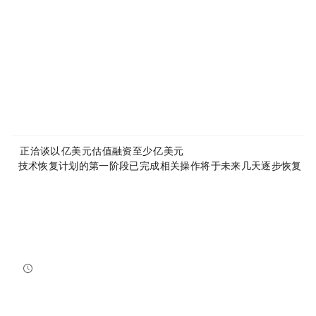
About MyToken:
https://www.mytokencap.com/
aboutus
Article Link:
https://www.mytokencap.com/
news/
579309.html
More exciting content is available on
X(https://x.com/MyTokencap)
or join the community to learn more:
MyToken-English Telegram Group
https://t.me/mytokenGroup
Previous:
Anthropic正洽谈以9000亿美元估值融资至少300亿美元
Next:
rsETH技术恢复计划的第一阶段已完成，相关操作将于未来几天逐步恢复
Related Reading
Putin Signs Russia's First Full Crypto Law
The Law on Digital Currencies and Digital Rights takes effect September 1, formalizing a market the ...
Blockhead
2026-08-06 09:00:47
Noos Joins AISIM to Advance AI-Powered DePIN Connectivity