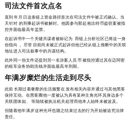
司法文件首次“点名”
直到 2026 年 5 月 11 日，这条链上资金路径首次在司法文件中被正式确认。当
天，针对 Trenton Johnson 的刑事起诉书被解封。他因参与那起 185 枚比特币盗窃案，被指
控并面临最高 40 年监禁。
在起诉书中，一个关键共谋者被标记为 “Co-Conspirator 1（CC-1）”，而链上分析社区已将这一身
份指向 Dritan Kapllani Jr。尽管 Dritan 目前尚未被正式起诉，但他已经从链上推断中的“关联
地址”，进入司法叙事中的“共谋结构”。
此外，同一份文件还提到另一名涉案人员——
Meme
币 KOL yelotree，被指控通过其在迈阿密
的租车业务协助洗钱，并面临最高 30 年刑期。
年满18岁，糜烂的生活走到尽头
此前，Dritan 长期过着奢靡的生活，频繁在 Instagram 发布相关内容，并通过 Telegram 与其他黑客
保持互动。在黑客圈，他一度被认为具有某种“主角光环”——其身边多个
关联团体（如 ACG、41 / RM Boyz 等）陆续被执法机关处理，而他本人始终未被波及。
但随着他年满 18 岁，这种“光环”也随之结束，过去的行为开始被追究法律
责任。
Disclaimer: This article is copyrighted by the original author and does not represent MyToken’s views and positions. If you have any questions regarding content or copyright, please contact us.
www.mytokencap.com
contact