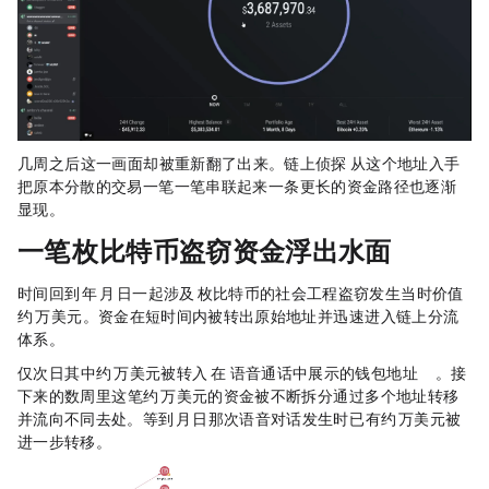
几周之后，这一画面却被重新翻了出来。链上侦探 ZachXBT 从这个地址入手，
把原本分散的交易一笔一笔串联起来，一条更长的资金路径也逐渐
显现。
一笔 185 枚
比特币
盗窃资金浮出水面
时间回到 2026 年 3 月 14 日，一起涉及 185 枚
比特币
的社会工程盗窃发生，当时价值
约 1300 万美元。资金在短时间内被转出原始地址，并迅速进入链上分流
体系。
仅次日，其中约 530 万美元被转入 Dritan 在 Discord 语音通话中展示的钱包（地址：0x4487db847db2fc99372a985743a26f46e0b2bba6）。接
下来的数周里，这笔约 530 万美元的资金被不断拆分，通过多个地址转移，
并流向不同去处。等到 4 月 23 日那次语音对话发生时，已有约 160 万美元被
进一步转移。