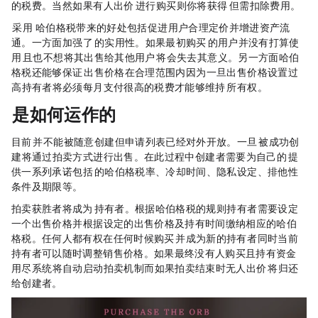
的税费。当然，如果有人出价 2 ETH 进行购买，则你将获得 2 ETH，但需扣除费用。
Orb 采用 Harberger 哈伯格税带来的好处包括促进用户合理定价并增进资产流
通。一方面，加强了 Orb 的实用性。如果最初购买 Orb 的用户并没有打算使
用 Orb，且也不想将其出售给其他用户，Orb 将会失去其意义。另一方面，哈伯
格税还能够保证 Orb 出售价格在合理范围内，因为一旦出售价格设置过
高，持有者将必须每月支付很高的税费才能够维持 Orb 所有权。
Orb 是如何运作的？
目前 Orb 并不能被随意创建，但申请列表已经对外开放。一旦 Orb 被成功创
建，将通过拍卖方式进行出售。在此过程中，创建者需要为自己的 Orb 提
供一系列承诺，包括 Orb 的哈伯格税率、冷却时间、隐私设定、排他性
条件及期限等。
拍卖获胜者将成为 Orb 持有者。根据哈伯格税的规则，持有者需要设定
一个出售价格，并根据设定的出售价格及持有时间缴纳相应的哈伯
格税。任何人都有权在任何时候购买 Orb 并成为新的持有者，同时当前
持有者可以随时调整销售价格。如果最终没有人购买且持有资金
用尽，系统将自动启动拍卖机制，而如果拍卖结束时无人出价，Orb 将归还
给创建者。