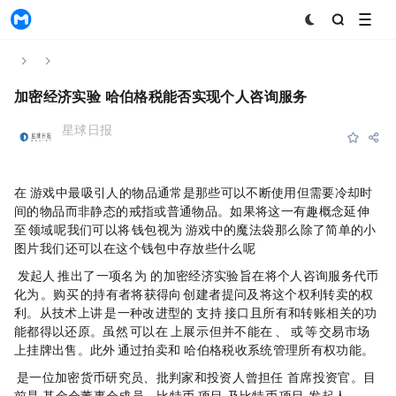
MyToken
Home
News & Announcements
Content
加密经济实验Orb Land：600%哈伯格税能否实现个人咨询服务？
星球日报
Subscribe
Favorite
Share
2024-02-17 12:00:00
在「World Of Warcraft」游戏中，最吸引人的物品通常是那些可以不断使用但需要冷却时
间的物品，而非静态的戒指或普通物品。如果将这一有趣概念延伸
至 NFT 领域呢？我们可以将 NFT 钱包视为「World Of Warcraft」游戏中的魔法袋，那么除了简单的小
图片，我们还可以在这个钱包中存放些什么呢？
Taproot Wizards 发起人 Eric Wall 推出了一项名为「 Orb Land 」的加密经济实验，旨在将个人咨询服务代币
化为 NFT。购买 Orb 的持有者将获得向 Orb 创建者提问及将这个权利转卖的权
利。从技术上讲，Orb 是一种改进型的 ERC-721 ，支持 ERC-721 接口，且所有和转账相关的功
能都得以还原。虽然 Orb 可以在 OpenSea 上展示，但并不能在 OpenSea、Sudoswap 或 Blur 等 NFT 交易市场
上挂牌出售。此外，Orb 通过拍卖和 Harberger 哈伯格税收系统管理所有权功能。
（Eric Wall 是一位加密货币研究员、批判家和投资人，曾担任 Arcane Assets 首席投资官。目
前是 StarkNet 基金会董事会成员、比特币 Ordinals 项目 Taproot Wizards 及比特币 NFT 项目 Quantum Cats 发起人。）