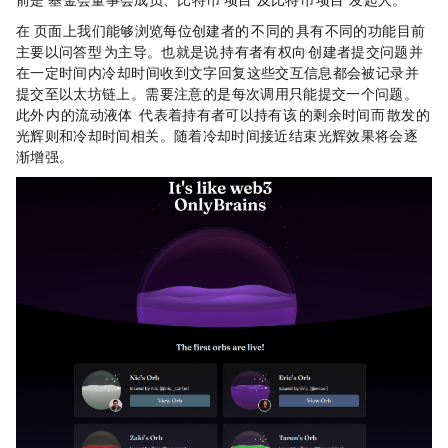
在 Orb Land 页面上，我们能够浏览每位创建者的 Orb，不同的 Orb 具有不同的功能，目前
主要以问答型 Orb 为主导。也就是说，Orb 持有者有权向 Orb 创建者提交问题，并
在一定时间内（冷却时间）收到文字回复，这些交互信息都会被记录并
提交至以太坊链上。需要注意的是，每次调用只能提交一个问题。
此外，Orb 内的流动液体（the liquid inside）代表着持有者可以持有该 Orb 的剩余时间，而 Orb 散发的
光辉则和冷却时间相关。随着冷却时间接近结束，光辉效果将会逐
渐增强。