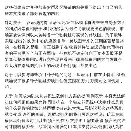
这些创建者对各种加密货币及区块链的相关提问给出了自己的见
解，本文摘录了部分有趣的内容：
针对关于 ETH、BTC 及 SOL 表现的提问，Nic Carter 表示：「尽管 2024 年比特币将迎来来自 ETF 等多方面
的利好因素，但相较于 BTC 和 SOL，我仍然认为 ETH 最终将展现更出色的表现。市
场需要认识到以太坊具备一个独特且可实现的路线图。为了最终
实现 Vitalik 提出的以 Rollup 为中心的愿景，非单一路线图带来的短期痛苦是值得
的。在我看来，ETH 是唯一真正找到了在 Layer 1 收费并将资金返还给代币持有
者的平台，尽管当前正在面临一些危机，不确定倾向于资本回报，还是
要降低整体费用以进行竞争（现在看来正朝着低费用的方向发展），但
以太坊在路线图执行上的表现比任何项目都要出色。」
对于可以参与哪些项目种子轮的问题，Eric Wall 回应表示，「目前在比特币 Layer 2 和 Ordinals 领
域涌现了很多种子轮融资项目，估值范围在 1500 万到 4000 万美元之间，例如 Alpen Labs、Xverse
和 Chainway。」
关于 ChainLink 如何成为以太坊共识过载解决方案的提问，Eric Wall 则表示「Chainlink 本身无法解
决任何问题，但如果允许 Chainlink 预言机在一个独立的系统中决定什么是真
的，什么是假的，比如比特币驱动链或以太坊二层协议，那么这些系统
就会变成 Chainlink 许可的侧链。以驱动链为例，我们可以这样设计：矿工在转
移驱动链资金时，可以由 Chainlink 预言机作为 backstop 支持，矿工需要获得 Chainlink 预言机的许
可，才能转移资金。尽管我不建议使用 Chainlink 算法支持驱动链，但我认为在