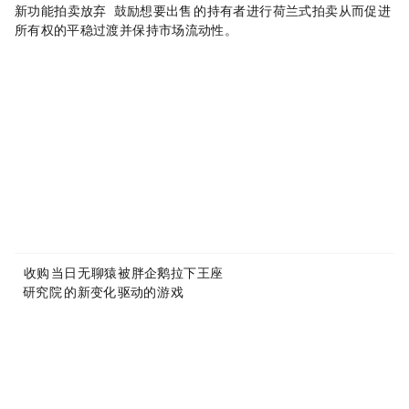
新功能「拍卖放弃（relinquishWithAuction）」，鼓励想要出售 Orb 的持有者进行荷兰式拍卖，从而促进
所有权的平稳过渡并保持市场流动性。
Disclaimer: This article is copyrighted by the original author and does not represent MyToken’s views and positions. If you have any questions regarding content or copyright, please contact us.
www.mytokencap.com
contact
About MyToken:
https://www.mytokencap.com/
aboutus
Article Link:
https://www.mytokencap.com/
news/
458512.html
More exciting content is available on
X(https://x.com/MyTokencap)
or join the community to learn more:
MyToken-English Telegram Group
https://t.me/mytokenGroup
Previous:
Yuga收购PROOF当日，“无聊猿”被“胖企鹅”拉下王座
Next:
TrendX研究院：GameFi的新变化，AI驱动的Web3游戏
Related Reading
Upbit to Delist BONK on September 7, Issues Trading Warning for Synthetix
Upbit announces BONK delisting on September 7, citing security incidents and insufficient disclosure...