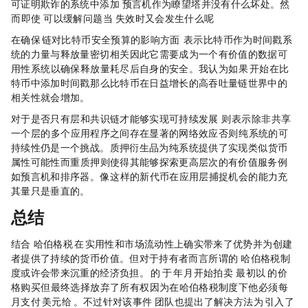
可证明欺诈的系统中添加 Chianlink 预言机作为瞭望塔并没有什么坏处。然
而，即使 Chainlink 可以缓解问题，当 Chainlink 失效时又会发生什么呢？」
在确保 PoS 链对比特币安全预算的影响方面， Zaki Manian 表示，「比特币作为时间戳系
统的力量与释放量密切相关，因此它需要成为一个有价值的数据可
用性系统，以确保释放量耗尽后自身的安全。我认为，如果 PoS 开始在比
特币中添加时间戳，那么比特币在日益增长的高吞吐量链世界中的
相关性就会增加。」
对于是否只有 DA 层和共识链才能够实现可持续发展，Zaki Manian 则表示，「除非共享
一个 DA 层的多个应用程序之间存在显著的网络效应，否则纯 DA 系统的可
持续性仍是一个挑战。质押衍生品为纯 DA 系统提供了实现类似货币
属性可能性，而重质押则使得其能够探索更高层次的有价值服务，例
如预言机和排序器。像 TIA 这样的新代币在应用层捕捉机会的能力充
其量只是垂直的。」
总结
结合 Harberger 哈伯格税，Orb 在 NFT 实用性和市场流动性上确实带来了优势，并为创建
者提供了持续的货币价值。但对于持有者而言，所谓的 Harberger 哈伯格税制
度或许会带来沉重的经济负担。Eric Wall 的 Orb 于 2023 年 4 月开始拍卖， Pawle.eth 最初以 10 ETH 的价
格购买，但最终选择放弃了所有权，因为在哈伯格税制度下，他必须每
月支付 3700 美元给 Eric Wall。不过针对该事件，Orb Land 团队也提出了解决方法，为 Orb 引入了